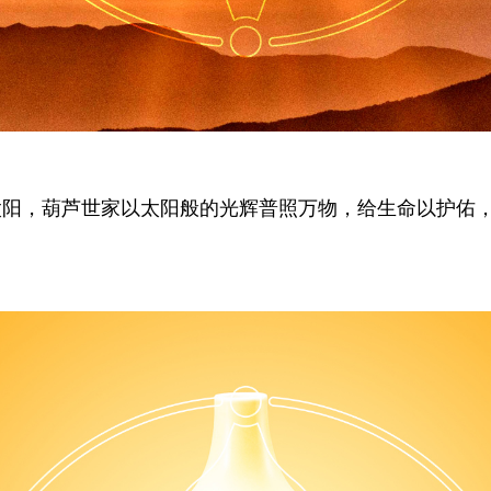
太阳，葫芦世家以太阳般的光辉普照万物，给生命以护佑