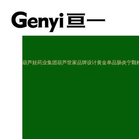
葫芦娃药业集团葫芦世家品牌设计黄金单品肠炎宁颗